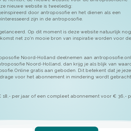
e nieuwe website is tweeledig:
 geïnspireerd door antroposofie en het dienen als een
ïnteresseerd zijn in de antroposofie.
gelanceerd. Op dit moment is deze website natuurlijk nog
ekomst net zo'n mooie bron van inspiratie worden voor d
roposofie Noord-Holland deelnemen aan antroposofie.onl
roposofie Noord-Holland, dan krijg je als blijk van waar
sofie.Online gratis aan geboden. Dit betekent dat je jeze
ijdrage voor het abonnement in mindering wordt gebrach
18,- per jaar of een compleet abonnement voor € 36,- pe