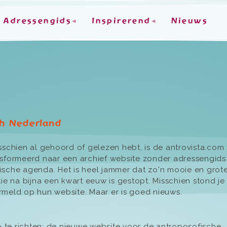
Adressengids
Inspirerend
Nieuws
ch Nederland
sschien al gehoord of gelezen hebt, is de antrovista.com 
nsformeerd naar een archief website zonder adressengids
ische agenda. Het is heel jammer dat zo'n mooie en grot
tie na bijna een kwart eeuw is gestopt. Misschien stond je 
rmeld op hun website. Maar er is goed nieuws.
 te richten; de nieuwe website voor de antroposofische