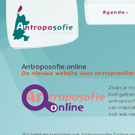
Agenda
Antroposofie.online
De nieuwe website voor antroposofis
Zoals je mi
kort getra
antroposof
van inspira
ook wel ve
Wij hebben besloten om Antroposofie.Online op