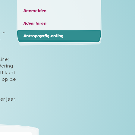
Aanmelden
Adverteren
 in
Antroposofie.online
e
ine;
dering
lf kunt
t op de
r jaar.