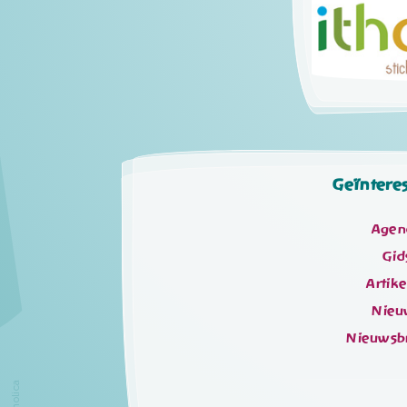
Geïntere
Agen
Gid
Artik
Nieu
Nieuwsb