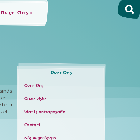
Over Ons
Over Ons
Over Ons
sinds
 en
Onze visie
e bron
zelf
Wat is antroposofie
Contact
Nieuwsbrieven