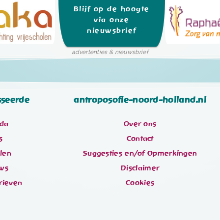
Blijf op de hoogte
via onze
nieuwsbrief
advertenties & nieuwsbrief
sseerde
antroposofie-noord-holland.nl
da
Over ons
s
Contact
elen
Suggesties en/of Opmerkingen
ws
Disclaimer
rieven
Cookies