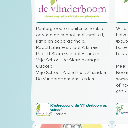
Peutergroep en buitenschoolse
Wij b
opvang op school met kwaliteit,
halv
ritme en geborgenheid.
(peut
Rudolf Steinerschool Alkmaar
buite
Rudolf Steinerschool Haarlem
basis
Vrije School de Sterrenzanger
Oudorp
Meer 
Vrije School Zaanstreek Zaandam
Neem 
De Vlinderboom Amsterdam
www.
of ne
023 -
Kinderopvang de Vlinderboom op
school
Haarlem