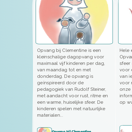
Opvang bij Clementine is een
Hele 
kleinschalige dagopvang voor
Opvan
maximaal vijf kinderen per dag,
sfeer
van maandag tot en met
voor 
donderdag. De opvang is
van i
geïnspireerd door de
voor 
pedagogiek van Rudolf Steiner,
onze 
met aandacht voor rust, ritme en
infor
een warme, huiselijke sfeer. De
op w
kinderen spelen met natuurlijke
materialen...
Opvang bij Clementine