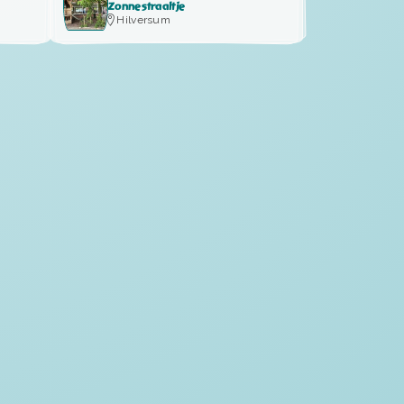
Zonnestraaltje
Hilversum