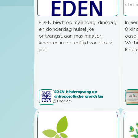
EDEN biedt op maandag, dinsdag
In ee
en donderdag huiselijke
8 kin
ontvangst, aan maximaal 14
oase 
kinderen in de leeftijd van 1 tot 4
We bi
jaar
kindje
EDEN Kinderopvang op
antroposofische grondslag
Haarlem