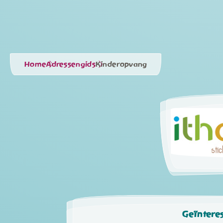
Home
Adressengids
Kinderopvang
Geïntere