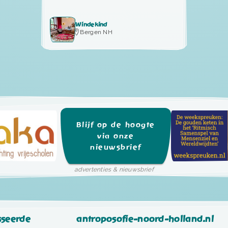
Windekind
Bergen NH
Blijf op de hoogte
via onze
nieuwsbrief
advertenties & nieuwsbrief
sseerde
antroposofie-noord-holland.nl