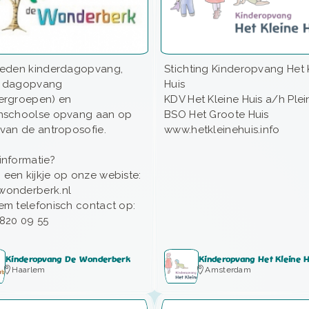
ieden kinderdagopvang,
Stichting Kinderopvang Het 
e dagopvang
Huis
ergroepen) en
KDV Het Kleine Huis a/h Plei
nschoolse opvang aan op
BSO Het Groote Huis
 van de antroposofie.
www.hetkleinehuis.info
informatie?
een kijkje op onze webiste:
wonderberk.nl
em telefonisch contact op:
 820 09 55
Kinderopvang De Wonderberk
Kinderopvang Het Kleine 
Haarlem
Amsterdam