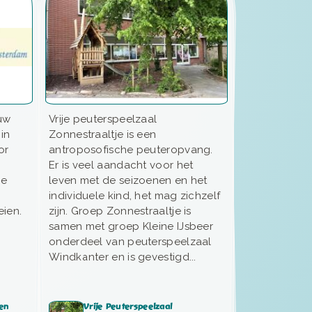
 uw
Vrije peuterspeelzaal
in
Zonnestraaltje is een
or
antroposofische peuteropvang.
Er is veel aandacht voor het
ge
leven met de seizoenen en het
individuele kind, het mag zichzelf
eien.
zijn. Groep Zonnestraaltje is
samen met groep Kleine IJsbeer
onderdeel van peuterspeelzaal
Windkanter en is gevestigd...
sen
Vrije Peuterspeelzaal