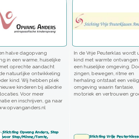
en halve dagopvang
In de Vrije Peuterklas wordt
g in een warme, huiselijke
kind met warmte ontvangen 
 met oprechte aandacht
een huiselijke omgeving. Do
de natuurlijke ontwikkeling
zingen, bewegen, ritme en
eder kind. Wij hebben plek
herhaling ontstaat een veili
nieuwe kinderen bij alledrie
omgeving waarin fantasie,
locaties. Voor meer
motoriek en vertrouwen gro
matie en inschrijven, ga naar
ww.opvanganders.nl
Stichting Opvang Anders, Stap
Stichting Vrije Peuterklas
voor Stap/Minne/Tomte,