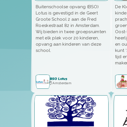
Buitenschoolse opvang (BSO)
De Kl
Lotus is gevestigd in de Geert
kinde
Groote School 2 aan de Fred
prach
Roeskestraat 82 in Amsterdam.
groen
Wij bieden in twee groepsruimten
Oost-
met elk plek voor 20 kinderen,
heerli
opvang aan kinderen van deze
en ou
school.
kunt 
tijd e
make
BSO Lotus
Amsterdam