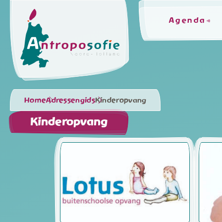
Agenda
Home
Adressengids
Kinderopvang
Kinderopvang