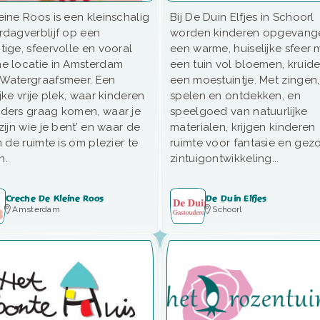
eine Roos is een kleinschalig
Bij De Duin Elfjes in Schoorl
rdagverblijf op een
worden kinderen opgevange
tige, sfeervolle en vooral
een warme, huiselijke sfeer 
e locatie in Amsterdam
een tuin vol bloemen, kruid
Watergraafsmeer. Een
een moestuintje. Met zingen,
jke vrije plek, waar kinderen
spelen en ontdekken, en
ders graag komen, waar je
speelgoed van natuurlijke
‘zijn wie je bent’ en waar de
materialen, krijgen kinderen
n de ruimte is om plezier te
ruimte voor fantasie en ge
n.
zintuigontwikkeling...
Creche De Kleine Roos
De Duin Elfjes
Amsterdam
Schoorl