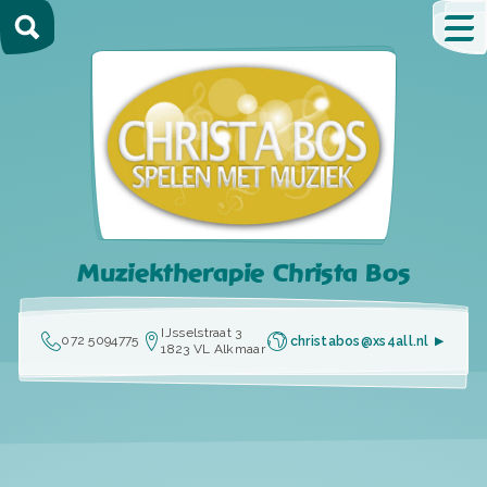
Muziektherapie Christa Bos
IJsselstraat 3
072 5094775
christabos@xs4all.nl
1823 VL Alkmaar