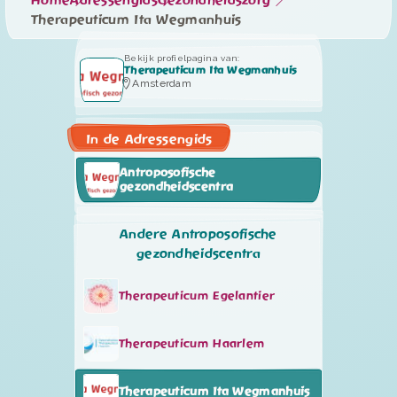
Home
Adressengids
Gezondheidszorg
Therapeuticum Ita Wegmanhuis
Bekijk profielpagina van:
Therapeuticum Ita Wegmanhuis
Amsterdam
In de Adressengids
Antroposofische
gezondheidscentra
Andere Antroposofische
gezondheidscentra
Therapeuticum Egelantier
Therapeuticum Haarlem
Therapeuticum Ita Wegmanhuis