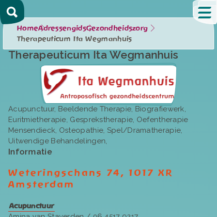
Home
Adressengids
Gezondheidszorg
Therapeuticum Ita Wegmanhuis
Therapeuticum Ita Wegmanhuis
Acupunctuur, Beeldende Therapie, Biografiewerk,
Euritmietherapie, Gesprekstherapie, Oefentherapie
Mensendieck, Osteopathie, Spel/Dramatherapie,
Uitwendige Behandelingen,
Informatie
Weteringschans 74, 1017 XR
Amsterdam
Acupunctuur
Amina van Staverden / 06 4517 9217