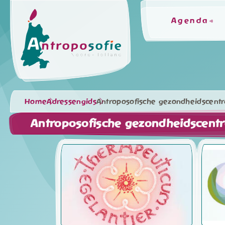
Agenda
Home
Adressengids
Antroposofische gezondheidscentr
Antroposofische gezondheidscent