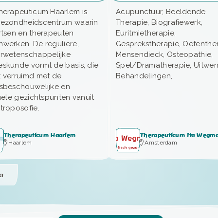
herapeuticum Haarlem is
Acupunctuur, Beeldende
gezondheidscentrum waarin
Therapie, Biografiewerk,
rtsen en therapeuten
Euritmietherapie,
werken. De reguliere,
Gesprekstherapie, Oefenthe
rwetenschappelijke
Mensendieck, Osteopathie,
skunde vormt de basis, die
Spel/Dramatherapie, Uitwe
 verruimd met de
Behandelingen,
sbeschouwelijke en
tuele gezichtspunten vanuit
troposofie.
Therapeuticum Haarlem
Therapeuticum Ita Wegm
Haarlem
Amsterdam
a