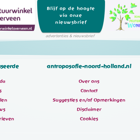
Blijf op de hoogte
via onze
nieuwsbrief
advertenties & nieuwsbrief
sseerde
antroposofie-noord-holland.nl
da
Over ons
s
Contact
elen
Suggesties en/of Opmerkingen
ws
Disclaimer
rieven
Cookies