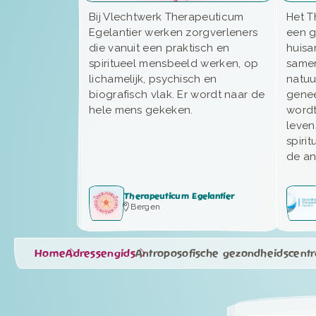
Bij Vlechtwerk Therapeuticum
Het T
Egelantier werken zorgverleners
een 
die vanuit een praktisch en
huisa
spiritueel mensbeeld werken, op
samen
lichamelijk, psychisch en
natuu
biografisch vlak. Er wordt naar de
genee
hele mens gekeken.
wordt
leven
spiri
de an
Therapeuticum Egelantier
Bergen
Home
Adressengids
Antroposofische gezondheidscentr