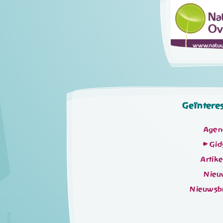
Geïntere
Agen
Gid
Artik
Nieu
Nieuwsb